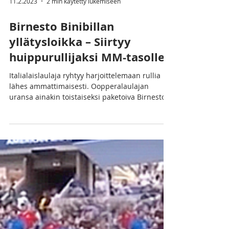
11.2.2023
2 min käytetty lukemiseen
Birnesto Binibillan
yllätysloikka – Siirtyy
huippurullijaksi MM-tasolle
Italialaislaulaja ryhtyy harjoittelemaan rullia
lähes ammattimaisesti. Oopperalaulajan
uransa ainakin toistaiseksi paketoiva Birnesto...