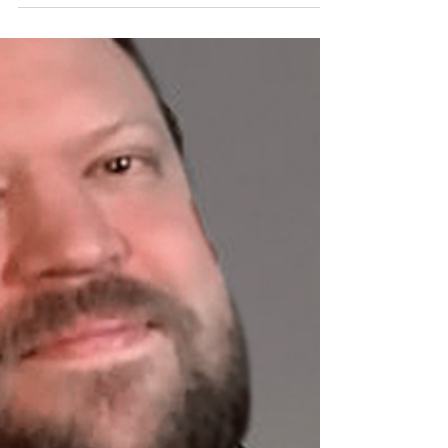
Uusi tutkimus kertoo henkilökohtaisen
rullivalmennuksen hyödyistä. Rullikan
julkaiseman tutkimuksen tuloksissa kerrotaan,
että...