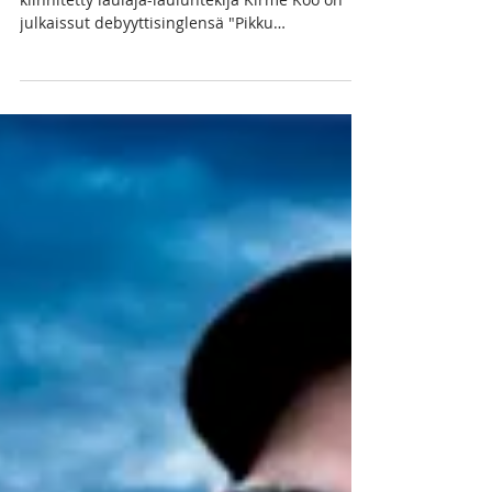
Rulli Music Kööki Tuutu Records -yhtiölle
kiinnitetty laulaja-lauluntekijä Kirme Koo on
julkaissut debyyttisinglensä "Pikku
Rullikuski"....