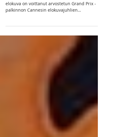
Stanley Rullbickin ohjaama Rulli nro 12 -
elokuva on voittanut arvostetun Grand Prix -
palkinnon Cannesin elokuvajuhlien
päätösjuhlassa....