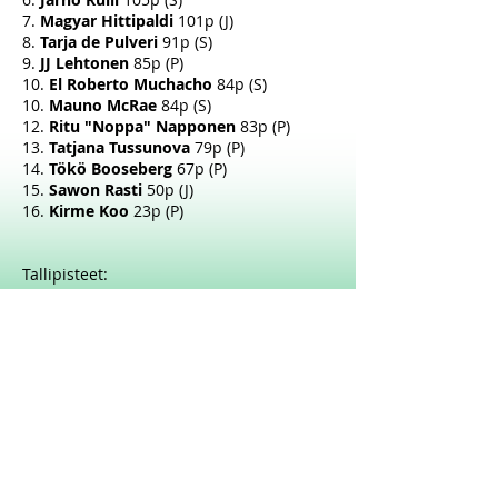
7.
Magyar Hittipaldi
101p (J)
8.
Tarja de Pulveri
91p (S)
9.
JJ Lehtonen
85p (P)
10.
El Roberto Muchacho
84p (S)
10.
Mauno McRae
84p (S)
12.
Ritu "Noppa" Napponen
83p (P)
13.
Tatjana Tussunova
79p (P)
14.
Tökö Booseberg
67p (P)
15.
Sawon Rasti
50p (J)
16.
Kirme Koo
23p (P)
Tallipisteet:
Jofa:
576p
Stiga:
499p
Peltonen:
497p