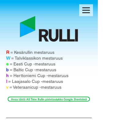
R
= Kesärullin mestaruus
W
= Talviklassikon mestaruus
e
= Eesti Cup -mestaruus
b
= Baltic Cup -mestaruus
h
= Herttoniemi Cup -mestaruus
l
= Laajasalo Cup -mestaruus
v
= Veteraanicup -mestaruus
Avaa tästä All Time Rullin pistetaulukko Google Sheetsissä