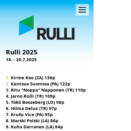
Rulli 2025
18. - 20.7.2025
1.
Kirme Koo (ZA) 136p
2.
Kantsua Suonissa (PA) 122p
3.
Ritu "Noppa" Napponen (TR) 110p
4. Jarno Rulli (TR) 109p
5. Tökö Boozeberg (LO) 98p
6. Hilma Delux (TR
) 97p
7. Krušu Vice (PA) 95p
8. Marski Polski (LA) 86p
9. Kuha Darranen (LA) 84p