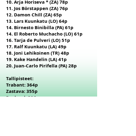
10. Arja Horiseva * (ZA
) 78p
11. Jos Börstappen (ZA) 76p
12. Damon Chill (ZA) 65p
13. Lars Kuunkatu (LO) 64p
14. Birnesto Binibilla (PA) 61
p
14. El Roberto Muchacho (LO) 61p
16. Tarja de Pulveri (LO) 51p
17. Ralf Kuunkatu (LA) 49p
18. Joni Lehikoinen (TR) 48p
19. Kake Handelin (LA) 41p
20. Juan-Carlo Pirifella (PA) 28p
Tallipisteet:
Trabant: 364p
Zastava: 355p
Panhard: 306p
Lotus: 274p
Lancia: 260p
* = tulokaskuski
Rulli 2025 -pisteenlasku