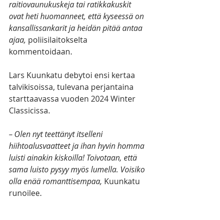
raitiovaunukuskeja tai ratikkakuskit 
ovat heti huomanneet, että kyseessä on 
kansallissankarit ja heidän pitää antaa 
ajaa, 
poliisilaitokselta 
kommentoidaan.
Lars Kuunkatu debytoi ensi kertaa 
talvikisoissa, tulevana perjantaina 
starttaavassa vuoden 2024 Winter 
Classicissa.
– Olen nyt teettänyt itselleni 
hiihtoalusvaatteet ja ihan hyvin homma 
luisti ainakin kiskoilla! Toivotaan, että 
sama luisto pysyy myös lumella. Voisiko 
olla enää romanttisempaa,
 Kuunkatu 
runoilee. 