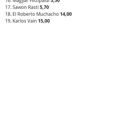
16. Magyar Hittipaldi 
5,50
17. Sawon Rasti 
5,70
18. El Roberto Muchacho
 14,00
19. Karlos Vain
 15,00
(RTT)
Winter Classic 2024
Viimeisimmät päivitykset
Katso kaikki