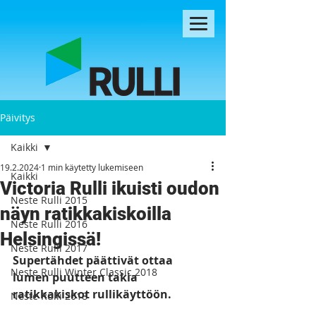
Päivitys
Kaikki
19.2.2024
1 min käytetty lukemiseen
Kaikki
Victoria Rulli ikuisti oudon
Neste Rulli 2015
näyn ratikkakiskoilla
Neste Rulli 2016
Helsingissä!
Neste Rulli 2017
Supertähdet päättivät ottaa 
Neste Rulli Winter Classic 2018
lumen puutteen takia 
ratikkakiskot rullikäyttöön. 
Neste Rulli 2018