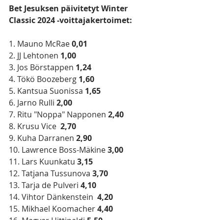
Bet Jesuksen päivitetyt Winter 
Classic 2024 -voittajakertoimet:
1. Mauno McRae 
0,01
2. JJ Lehtonen
 1,00
3. Jos Börstappen 
1,24
4. Tökö Boozeberg 
1,60
5. Kantsua Suonissa 
1,65
6. Jarno Rulli 
2,00
7. Ritu "Noppa" Napponen
 2,40
8. Krusu Vice  
2,70
9. Kuha Darranen 
2,90
10. Lawrence Boss-Mäkine 
3,00
11. Lars Kuunkatu 
3,15
12. Tatjana Tussunova 
3,70
13. Tarja de Pulveri 
4,10
14. Vihtor Dänkenstein  
4,20
15. Mikhael Koomacher
 4,40