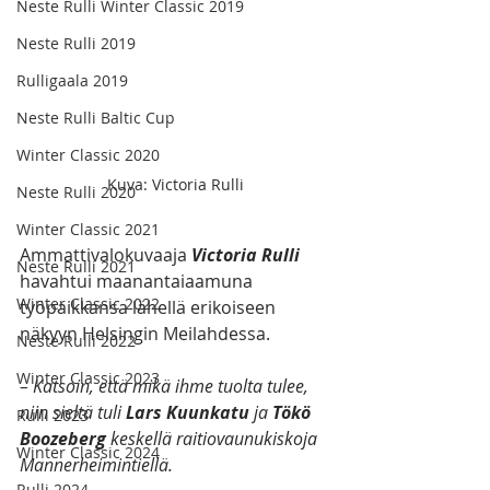
Neste Rulli Winter Classic 2019
Neste Rulli 2019
Rulligaala 2019
Neste Rulli Baltic Cup
Winter Classic 2020
Kuva: Victoria Rulli
Neste Rulli 2020
Winter Classic 2021
Ammattivalokuvaaja
 Victoria Rulli
Neste Rulli 2021
havahtui maanantaiaamuna 
Winter Classic 2022
työpaikkansa lähellä erikoiseen 
näkyyn Helsingin Meilahdessa. 
Neste Rulli 2022
Winter Classic 2023
– Katsoin, että mikä ihme tuolta tulee, 
niin sieltä tuli 
Lars Kuunkatu
 ja
 Tökö 
Rulli 2023
Boozeberg
 keskellä raitiovaunukiskoja 
Winter Classic 2024
Mannerheimintiellä.
Rulli 2024