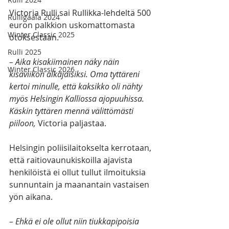
Victoria Rulli sai Rullikka-lehdeltä 500 
Rulligaala 2024
euron palkkion uskomattomasta 
Winter Classic 2025
otoksestaan.
Rulli 2025
– Aika kisakiimainen näky näin 
Winter Classic 2026
kisaviikon alkajaisiksi. Oma tyttäreni 
kertoi minulle, että kaksikko oli nähty 
myös Helsingin Kalliossa ajopuuhissa. 
Käskin tyttären mennä välittömästi 
piiloon, 
Victoria paljastaa. 
Helsingin poliisilaitokselta kerrotaan, 
että raitiovaunukiskoilla ajavista 
henkilöistä ei ollut tullut ilmoituksia 
sunnuntain ja maanantain vastaisen 
yön aikana.
– Ehkä ei ole ollut niin tiukkapipoisia 