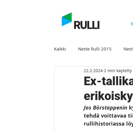
E
Kaikki
Neste Rulli 2015
Nest
22.2.2024
2 min käytetty
Neste Rulli Winter Classic 2019
Ex-talli
erikoisky
Neste Rulli 2020
Winter Cla
Jos Börstappenin
 k
tehdä voittavaa ti
Winter Classic 2023
Rulli 2
rullihistoriassa lö