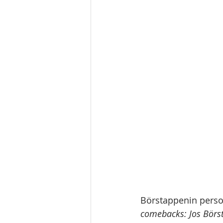
Rulli 2025
Winter Classic 2
Börstappenin perso
comebacks: Jos Börs