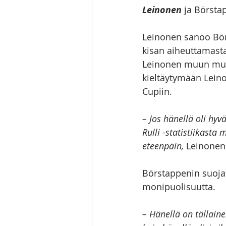
Leinonen
 ja Börsta
Leinonen sanoo Bör
kisan aiheuttamasta
Leinonen muun muas
kieltäytymään Leino
Cupiin. 
– Jos hänellä oli hyv
Rulli -statistiikast
eteenpäin,
 Leinonen
Börstappenin suojat
monipuolisuutta.
– Hänellä on tällain