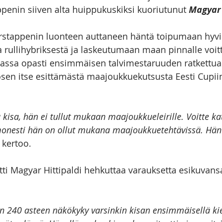
ppenin siiven alta huippukuskiksi kuoriutunut 
Magyar 
stappenin luonteen auttaneen häntä toipumaan hyvin
 rullihybriksestä ja laskeutumaan maan pinnalle voitt
sa opasti ensimmäisen talvimestaruuden ratkettua
sen itse esittämästä maajoukkuekutsusta Eesti Cupiin 
ä kisa, hän ei tullut mukaan maajoukkueleirille. Voitte ka
a monesti hän on ollut mukana maajoukkuetehtävissä. Hän
 kertoo.
ti Magyar Hittipaldi hehkuttaa varauksetta esikuvans
en 240 asteen näkökyky varsinkin kisan ensimmäisellä kie