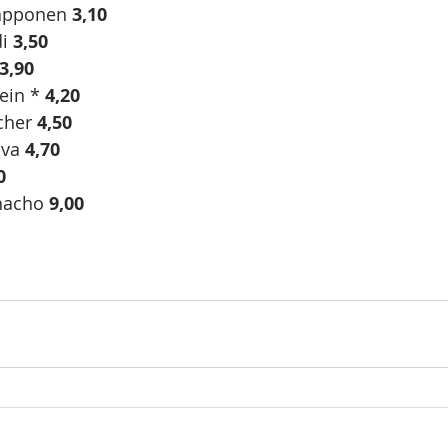
apponen 
3,10
i 
3,50
 3,90
ein * 
4,20
cher 
4,50
va 
4,70
0
hacho 
9,00