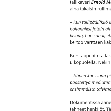
tallikaveri 
Ernold M
aina takaisin rulli
– Kun tallipäällikkö
hollanniksi jotain al
kisaan, hän sanoi, ett
kertoo värittäen ka
Börstappenin railak
ulkopuolella. Nekin
– Hänen kanssaan pää
päästettyä mediatiim
ensimmäistä talvime
Dokumentissa äänee
tehneet henkilöt. T