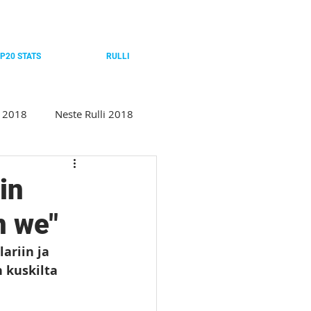
P20 STATS
RULLI
c 2018
Neste Rulli 2018
 Cup
Winter Classic 2020
in
n we"
ste Rulli 2022
ariin ja 
 kuskilta 
4
Winter Classic 2025