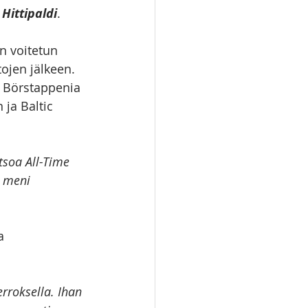
Hittipaldi
. 
 voitetun 
ojen jälkeen. 
 Börstappenia 
ja Baltic 
tsoa All-Time 
 meni 
a 
rroksella. Ihan 