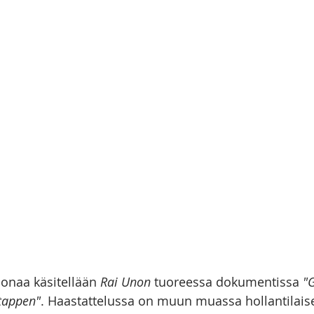
026
onaa käsitellään 
Rai Unon
 tuoreessa dokumentissa 
"G
tappen"
. Haastattelussa on muun muassa hollantilais