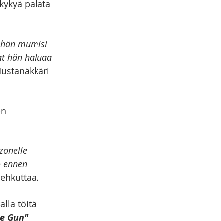
kykyä palata 
, hän mumisi 
aat hän haluaa 
ustanäkkäri 
en 
zonelle 
o ennen 
ehkuttaa. 
la töitä 
e Gun" 