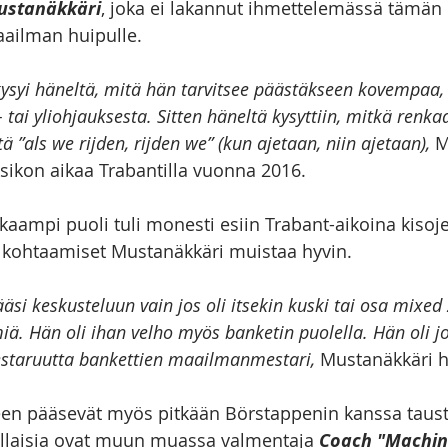
ustanäkkäri
, joka ei lakannut ihmettelemässä tämän 
maailman huipulle.
 kysyi häneltä, mitä hän tarvitsee päästäkseen kovempaa
i- tai yliohjauksesta. Sitten häneltä kysyttiin, mitkä renk
ä ”als we rijden, rijden we” (kun ajetaan, niin ajetaan), 
M
ksikon aikaa Trabantilla vuonna 2016.
kaampi puoli tuli monesti esiin Trabant-aikoina kisoj
 kohtaamiset Mustanäkkäri muistaa hyvin. 
si keskusteluun vain jos oli itsekin kuski tai osa mixed 
iä. Hän oli ihan velho myös banketin puolella. Hän oli j
staruutta bankettien maailmanmestari, 
Mustanäkkäri h
n pääsevät myös pitkään Börstappenin kanssa taustal
ällaisia ovat muun muassa valmentaja 
Coach "Machin