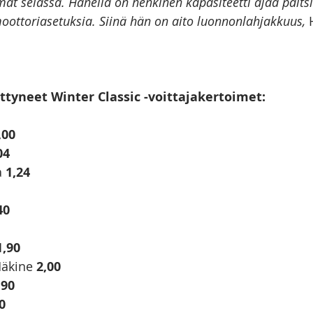
lmät selässä. Hänellä on henkinen kapasiteetti ajaa paitsi
ottoriasetuksia. Siinä hän on aito luonnonlahjakkuus, 
ttyneet Winter Classic -voittajakertoimet:
,00
04
 
1,24
40
1,90
äkine 
2,00
,90
0