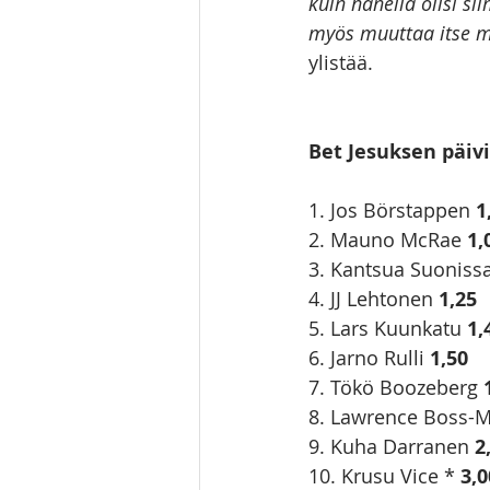
kuin hänellä olisi si
myös muuttaa itse mo
ylistää. 
Bet Jesuksen päivi
1. Jos Börstappen 
1
2. Mauno McRae 
1,
3. Kantsua Suonissa
4. JJ Lehtonen 
1,25
5. Lars Kuunkatu 
1,
6. Jarno Rulli 
1,50
7. Tökö Boozeberg
 
8. Lawrence Boss-M
9. Kuha Darranen 
2
10. Krusu Vice * 
3,0