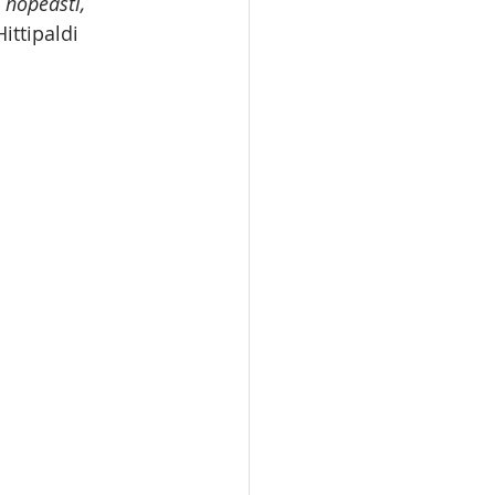
 nopeasti, 
Hittipaldi 