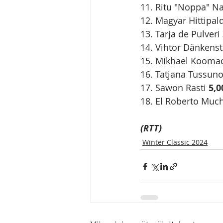
11. Ritu "Noppa" N
12. Magyar Hittipald
13. Tarja de Pulveri
14. Vihtor Dänkenst
15. Mikhael Kooma
16. Tatjana Tussuno
17. Sawon Rasti 
5,0
18. El Roberto Muc
(RTT)
Winter Classic 2024