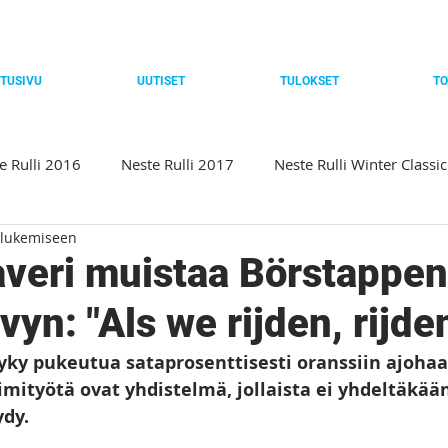
TUSIVU
UUTISET
TULOKSET
TO
e Rulli 2016
Neste Rulli 2017
Neste Rulli Winter Classi
 lukemiseen
Neste Rulli 2019
Rulligaala 2019
Neste Rulli Baltic
kaveri muistaa Börstappen
vyn: "Als we rijden, rijde
ssic 2021
Neste Rulli 2021
Winter Classic 2022
Ne
yky pukeutua sataprosenttisesti oranssiin ajohaal
imityötä ovat yhdistelmä, jollaista ei yhdeltäkään
023
Winter Classic 2024
Rulli 2024
Rulligaala 202
ydy. 