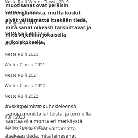
Neste Rulli Winter Classic 2019
muotisanat ovat peräisin 
Neste Rulli 2019
rullienglannista, mutta kuskit 
eivät välttämättä itsekään tiedä, 
Rulligaala 2019
mitä sanat oikeasti tarkoittavat ja 
Neste Rulli Baltic Cup
niitä viljellään jokaisella 
erikoiskokeella.
Winter Classic 2020
Neste Rulli 2020
Winter Classic 2021
Neste Rulli 2021
Winter Classic 2022
Neste Rulli 2022
Kuskit poimivat puhekieleensä 
Winter Classic 2023
sanoja monista lähteistä, ja termeillä 
Rulli 2023
saattaa olla monta eri merkitystä. 
Winter Classic 2024
Lisäksi kuskit eivät välttämättä 
itsekään tiedä, mitä lainasanat 
Rulli 2024