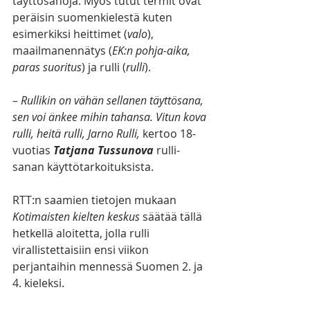
täyttösanoja. Myös tutut termit ovat 
peräisin suomenkielestä kuten 
esimerkiksi heittimet (
valo
), 
maailmanennätys (
EK:n pohja-aika, 
paras suoritus
) ja rulli (
rulli
).
– Rullikin on vähän sellanen täyttösana, 
sen voi änkee mihin tahansa. Vitun kova 
rulli, heitä rulli, Jarno Rulli, 
kertoo 18-
vuotias
 Tatjana Tussunova
rulli-
sanan käyttötarkoituksista.
RTT:n saamien tietojen mukaan 
Kotimaisten kielten keskus
 säätää tällä 
hetkellä aloitetta, jolla rulli 
virallistettaisiin ensi viikon 
perjantaihin mennessä Suomen 2. ja 
4. kieleksi.