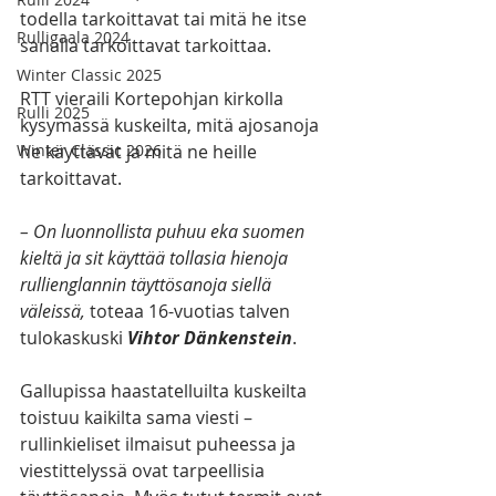
todella tarkoittavat tai mitä he itse 
Rulligaala 2024
sanalla tarkoittavat tarkoittaa.
Winter Classic 2025
RTT vieraili Kortepohjan kirkolla 
Rulli 2025
kysymässä kuskeilta, mitä ajosanoja 
he käyttävät ja mitä ne heille 
Winter Classic 2026
tarkoittavat.
– On luonnollista puhuu eka suomen 
kieltä ja sit käyttää tollasia hienoja 
rullienglannin täyttösanoja siellä 
väleissä,
 toteaa 16-vuotias talven 
tulokaskuski 
Vihtor Dänkenstein
.
Gallupissa haastatelluilta kuskeilta 
toistuu kaikilta sama viesti – 
rullinkieliset ilmaisut puheessa ja 
viestittelyssä ovat tarpeellisia 