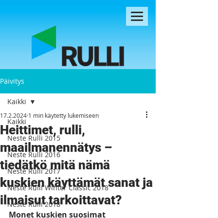
Päivitys
Kaikki
17.2.2024
1 min käytetty lukemiseen
Kaikki
Heittimet, rulli,
Neste Rulli 2015
maailmanennätys –
Neste Rulli 2016
tiedätkö mitä nämä
Neste Rulli 2017
kuskien käyttämät sanat ja
Neste Rulli Winter Classic 2018
ilmaisut tarkoittavat?
Neste Rulli 2018
Monet kuskien suosimat 