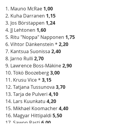
1. Mauno McRae 
1,00
2. Kuha Darranen 
1,15
3. Jos Börstappen 
1,24
4. JJ Lehtonen 
1,60
5. Ritu "Noppa" Napponen 
1,75
6. Vihtor Dänkenstein * 
2,20
7. Kantsua Suonissa 
2,40
8. Jarno Rulli 
2,70
9. Lawrence Boss-Mäkine 
2,90
10. Tökö Boozeberg 
3,00
11. Krusu Vice *
 3,15
12. Tatjana Tussunova 
3,70
13. Tarja de Pulveri 
4,10
14. Lars Kuunkatu 
4,20
15. Mikhael Koomacher 
4,40
16. Magyar Hittipaldi 
5,50
17. Sawon Rasti 
6,00
18. El Roberto Muchacho 
9,50