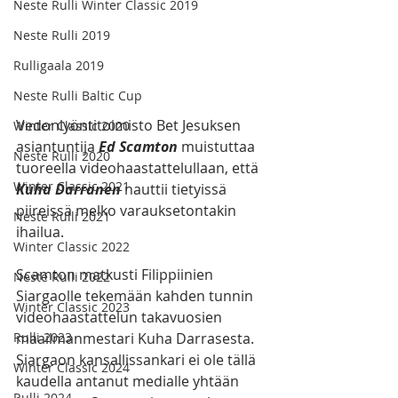
Neste Rulli Winter Classic 2019
Neste Rulli 2019
Rulligaala 2019
Neste Rulli Baltic Cup
Vedonlyöntitoimisto Bet Jesuksen 
Winter Classic 2020
asiantuntija
 Ed Scamton
 muistuttaa 
Neste Rulli 2020
tuoreella videohaastattelullaan, että 
Winter Classic 2021
Kuha Darranen
 nauttii tietyissä 
piireissä melko varauksetontakin 
Neste Rulli 2021
ihailua. 
Winter Classic 2022
Scamton matkusti Filippiinien 
Neste Rulli 2022
Siargaolle tekemään kahden tunnin 
Winter Classic 2023
videohaastattelun takavuosien 
maailmanmestari Kuha Darrasesta. 
Rulli 2023
Siargaon kansallissankari ei ole tällä 
Winter Classic 2024
kaudella antanut medialle yhtään 
Rulli 2024