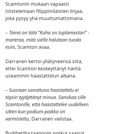
Scamtonin mukaan vapaasti 
toistelemaan filippiiniläisten linjaa, 
joka pysyy yhä muuttumattomana.
– Tämä on tätä ”Kuha on tuplamestari” -
mantraa, mitä siellä halutaan tuoda 
esiin, 
Scamton avaa. 
Darranen kertoi yllätyneensä siitä, 
ettei Scamton keskeyttänyt häntä 
useammin haastattelun aikana. 
– Suoraan sanottuna haastattelu ei 
täysin tyydyttänyt minua. Sanokaa sille 
Scamtonille, että haastattelee uudelleen 
sitten kun podium-paikka on 
varmistettu, 
Darranen valistaa.
Budibetilta taannoin potkut saanut 