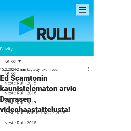
Päivitys
Kaikki
15.2.2024
2 min käytetty lukemiseen
Kaikki
Ed Scamtonin
Neste Rulli 2015
kaunistelematon arvio
Neste Rulli 2016
Darrasen
Neste Rulli 2017
videohaastattelusta!
Neste Rulli Winter Classic 2018
Neste Rulli 2018