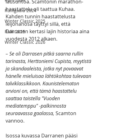
lausuntoa. Scamtonin marathon-
haastattelu oli taattua Kuhaa. 
Rulligaala 2024
Kahden tunnin haastattelusta 
Winter Classic 2025
leijonanosa täyttyi sillä, että 
Darranen kertasi lajin historiaa aina 
Rulli 2025
vuodesta 2012 alkaen.
Winter Classic 2026
– Se oli Darrasen pitkä saarna rullin 
tarinasta, Herttoniemi Cupista, myytistä 
ja skandaaleista, jotka nyt povaavat 
hänelle mieluisaa lähtökohtaa tulevaan 
talviklassikkoon. Kaunistelematon 
arvioni on, että tämä haastattelu 
saattaa taistella "Vuoden 
mediatemppu" -palkinnosta 
seuraavassa gaalassa, 
Scamton 
vannoo.
Isossa kuvassa Darranen pääsi 