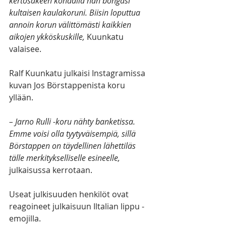
kertosäkeen kohdalla hän bongasi 
kultaisen kaulakoruni. Biisin loputtua 
annoin korun välittömästi kaikkien 
aikojen ykköskuskille, 
Kuunkatu 
valaisee. 
Ralf Kuunkatu julkaisi Instagramissa 
kuvan Jos Börstappenista koru 
yllään. 
– Jarno Rulli -koru nähty banketissa. 
Emme voisi olla tyytyväisempiä, sillä 
Börstappen on täydellinen lähettiläs 
tälle merkitykselliselle esineelle,
julkaisussa kerrotaan. 
Useat julkisuuden henkilöt ovat 
reagoineet julkaisuun Iltalian lippu -
emojilla.