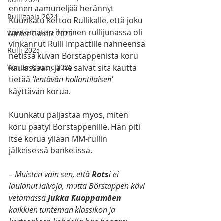
ennen aamuneljää herännyt 
Rulligaala 2024
Kuunkatu kertoo Rullikalle, että joku 
tuntematon ihminen rullijunassa oli 
Winter Classic 2025
vinkannut Rulli Impactille nähneensä 
Rulli 2025
netissä kuvan Börstappenista koru 
Winter Classic 2026
kaulassaan, ja he saivat sitä kautta 
tietää 
'lentävän hollantilaisen'
käyttävän korua. 
Kuunkatu paljastaa myös, miten 
koru päätyi Börstappenille. Hän piti 
itse korua yllään MM-rullin 
jälkeisessä banketissa. 
– Muistan vain sen, että 
Rotsi 
ei 
laulanut laivoja, mutta Börstappen kävi 
vetämässä 
Jukka Kuoppamäen 
kaikkien tunteman klassikon ja 