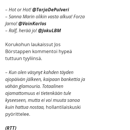
– Hot or Hot! 
@TarjaDePulveri
– Sanna Marin olikin vasta alkua! Forza 
Jarno! 
@VainKarlos 
– Ralf, herää jo!
 @JokuLBM 
Korukohun laukaissut Jos 
Börstappen kommentoi hypeä 
tuttuun tyyliinsä. 
– Kun olen väsynyt kahden täyden 
ajopäivän jälkeen, kaipaan bankettia ja 
vähän glamouria. Totaalinen 
ajamattomuus ei tietenkään tule 
kyseeseen, mutta ei voi muuta sanoa 
kuin hattua nostaa, 
hollantilaiskuski 
pyörittelee.
(RTT)