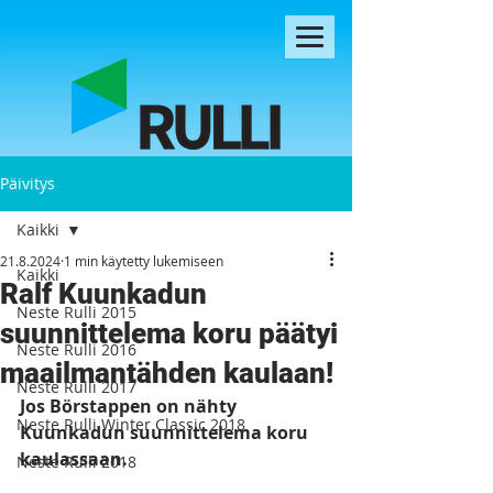
Päivitys
Kaikki
21.8.2024
1 min käytetty lukemiseen
Kaikki
Ralf Kuunkadun
Neste Rulli 2015
suunnittelema koru päätyi
Neste Rulli 2016
maailmantähden kaulaan!
Neste Rulli 2017
Jos Börstappen on nähty 
Neste Rulli Winter Classic 2018
Kuunkadun suunnittelema koru 
kaulassaan. 
Neste Rulli 2018