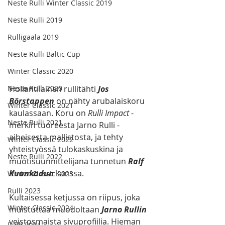
Neste Rulli Winter Classic 2019
Neste Rulli 2019
Rulligaala 2019
Neste Rulli Baltic Cup
Winter Classic 2020
Neste Rulli 2020
Hollantilainen rullitähti 
Jos 
Börstappen 
on nähty arubalaiskoru 
Winter Classic 2021
kaulassaan. Koru on 
Rulli Impact
 -
Neste Rulli 2021
merkin tuoreesta Jarno Rulli -
aiheisesta mallistosta, ja tehty 
Winter Classic 2022
yhteistyössä tulokaskuskina ja 
Neste Rulli 2022
muotisuunnittelijana tunnetun 
Ralf 
Kuunkadun
 kanssa. 
Winter Classic 2023
Rulli 2023
Kultaisessa ketjussa on riipus, joka 
Winter Classic 2024
muistuttaa muodoltaan 
Jarno Rullin
veistosmaista sivuprofiilia. Hieman 
Rulli 2024