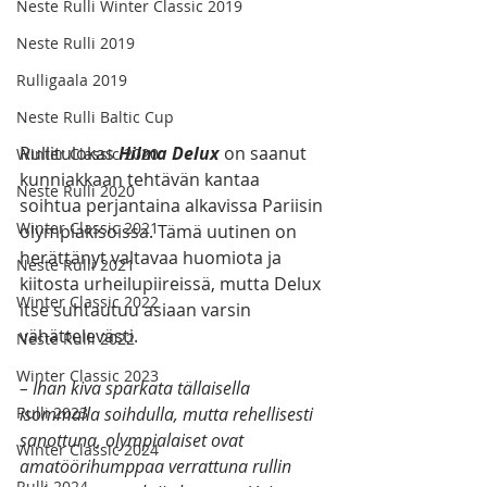
Neste Rulli Winter Classic 2019
Neste Rulli 2019
Rulligaala 2019
Neste Rulli Baltic Cup
Rullitulokas 
Hilma Delux
 on saanut 
Winter Classic 2020
kunniakkaan tehtävän kantaa 
Neste Rulli 2020
soihtua perjantaina alkavissa Pariisin 
Winter Classic 2021
olympiakisoissa. Tämä uutinen on 
herättänyt valtavaa huomiota ja 
Neste Rulli 2021
kiitosta urheilupiireissä, mutta Delux 
Winter Classic 2022
itse suhtautuu asiaan varsin 
vähättelevästi.
Neste Rulli 2022
Winter Classic 2023
– Ihan kiva sparkata tällaisella 
isommalla soihdulla, mutta rehellisesti 
Rulli 2023
sanottuna, olympialaiset ovat 
Winter Classic 2024
amatöörihumppaa verrattuna rullin 
Rulli 2024