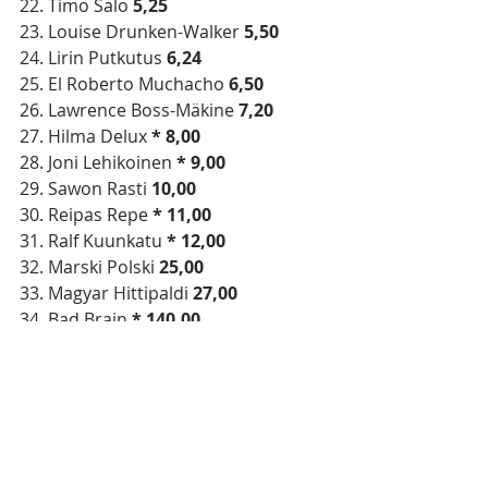
22. Timo Salo 
5,25
23. Louise Drunken-Walker 
5,50
24. Lirin Putkutus 
6,24
25. El Roberto Muchacho 
6,50
26. Lawrence Boss-Mäkine 
7,20
27. Hilma Delux 
* 8,00
28. Joni Lehikoinen 
* 9,00
29. Sawon Rasti 
10,00
30. Reipas Repe 
* 11,00
31. Ralf Kuunkatu 
*
12,00
32. Marski Polski
 25,00
33. Magyar Hittipaldi 
27,00
34. Bad Brain 
* 140,00
*
=tulokaskuski
(RTT)
Rulli 2024