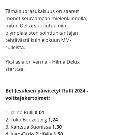
Tämä suorasukaisuus on saanut 
monet seuraamaan mielenkiinnolla, 
miten Delux suoriutuu niin 
olympialaisten soihdunkantajan 
tehtävästä kuin elokuun MM-
rulleista. 
Yksi asia on varma – Hilma Delux 
starttaa. 
Bet Jesuksen päivitetyt Rulli 2024 -
voittajakertoimet:
1. Jarno Rulli 
0,01
2. Tökö Boozeberg
 1,24
3. Kantsua Suonissa 
1,30
4. Juan-Carlo Pirifella 
1,50