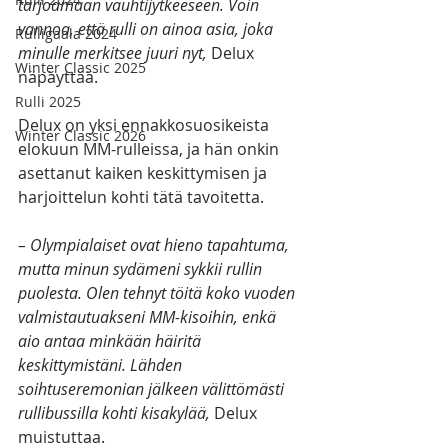
tarjoamaan vauhtijytkeeseen. Voin 
vannoa, että rulli on ainoa asia, joka 
Rulligaala 2024
minulle merkitsee juuri nyt,
 Delux 
Winter Classic 2025
näpäyttää. 
Rulli 2025
Delux on yksi ennakkosuosikeista 
Winter Classic 2026
elokuun MM-rulleissa, ja hän onkin 
asettanut kaiken keskittymisen ja 
harjoittelun kohti tätä tavoitetta.
– Olympialaiset ovat hieno tapahtuma, 
mutta minun sydämeni sykkii rullin 
puolesta. Olen tehnyt töitä koko vuoden 
valmistautuakseni MM-kisoihin, enkä 
aio antaa minkään häiritä 
keskittymistäni. Lähden 
soihtuseremonian jälkeen välittömästi 
rullibussilla kohti kisakylää,
 Delux 
muistuttaa. 