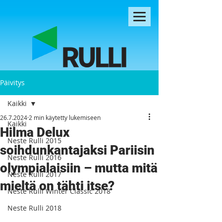
Päivitys
Kaikki
26.7.2024
2 min käytetty lukemiseen
Kaikki
Hilma Delux
Neste Rulli 2015
soihdunkantajaksi Pariisin
Neste Rulli 2016
olympialaisiin – mutta mitä
Neste Rulli 2017
mieltä on tähti itse?
Neste Rulli Winter Classic 2018
Neste Rulli 2018