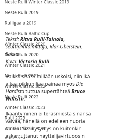
Neste Rulli Winter Classic 2019
Neste Rulli 2019
Rulligaala 2019
Neste Rulli Baltic Cup
Teksti: 
Ritva Rulli-Tainola
, 
Winter Classic 2020
seurapiiritoimittaja, Idar-Oberstein, 
Saksa
Neste Rulli 2020
Kuva: 
Victoria Rulli
Winter Classic 2021
Neste Rulli 2021
Vaikka sitä ei millään uskoisi, niin ikä 
alkaa pikkuhiljaa painaa myös
 Die 
Winter Classic 2022
Hardista
 tuttua supertähteä 
Bruce 
Neste Rulli 2022
Willistä
. 
Winter Classic 2023
Ikääntyminen ei teräsmiestä sinänsä 
Rulli 2023
vaivaa, hänellä on edelleen nuoria 
naisia. Yksi kysymys on kuitenkin 
Winter Classic 2024
askarruttanut näyttelijävirtuoosin 
Rulli 2024