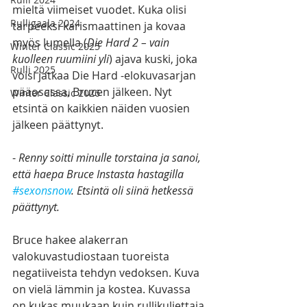
mieltä viimeiset vuodet. Kuka olisi 
Rulligaala 2024
tarpeeksi karismaattinen ja kovaa 
myös lumella (
Die Hard 2 – vain 
Winter Classic 2025
kuolleen ruumiini yli
) ajava kuski, joka 
Rulli 2025
voisi jatkaa Die Hard -elokuvasarjan 
pääosassa, Brucen jälkeen. Nyt 
Winter Classic 2026
etsintä on kaikkien näiden vuosien 
jälkeen päättynyt.
- 
Renny soitti minulle torstaina ja sanoi, 
että haepa Bruce Instasta hastagilla 
#sexonsnow
. Etsintä oli siinä hetkessä 
päättynyt.
Bruce hakee alakerran 
valokuvastudiostaan tuoreista 
negatiiveista tehdyn vedoksen. Kuva 
on vielä lämmin ja kostea. Kuvassa 
on kukas muukaan kuin rullikuljettaja 