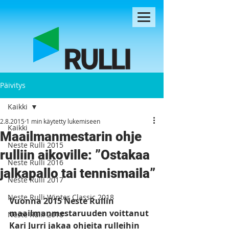
Päivitys
Kaikki
2.8.2015
1 min käytetty lukemiseen
Kaikki
Maailmanmestarin ohje
Neste Rulli 2015
rulliin aikoville: ”Ostakaa
Neste Rulli 2016
jalkapallo tai tennismaila”
Neste Rulli 2017
Neste Rulli Winter Classic 2018
Vuonna 2015 Neste Rullin 
maailmanmestaruuden voittanut 
Neste Rulli 2018
Kari Jurri jakaa ohjeita rulleihin 