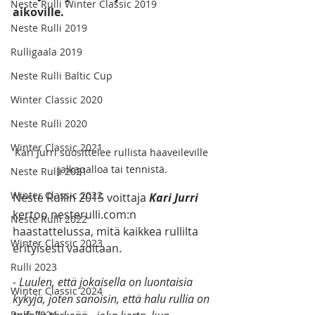
Neste Rulli Winter Classic 2019
aikoville.
Neste Rulli 2019
Rulligaala 2019
Neste Rulli Baltic Cup
Winter Classic 2020
Neste Rulli 2020
Winter Classic 2021
Kari Jurri suosittelee rullista haaveileville 
jalkapalloa tai tennistä.
Neste Rulli 2021
Winter Classic 2022
Neste Rullin 2015 voittaja 
Kari Jurri
kertoo nesterulli.com:n 
Neste Rulli 2022
haastattelussa, mitä kaikkea rullilta 
Winter Classic 2023
erityisesti vaaditaan.
Rulli 2023
- Luulen, että jokaisella on luontaisia 
Winter Classic 2024
kykyjä, joten sanoisin, että halu rullia on 
Rulli 2024