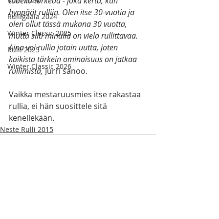
todella tärkeää - joka kerta, kun 
hyppäät rulliin. Olen itse 30-vuotia ja 
Rulligaala 2024
olen ollut tässä mukana 30 vuotta, 
Winter Classic 2025
mutta silti minulla on vielä rullittavaa. 
Aina voi rullia jotain uutta, joten 
Rulli 2025
kaikista tärkein ominaisuus on jatkaa 
Winter Classic 2026
rullimista,
 Jurri sanoo.
Vaikka mestaruusmies itse rakastaa 
rullia, ei hän suosittele sitä 
kenellekään.
Neste Rulli 2015
Kommentit