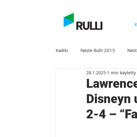
E
Kaikki
Neste Rulli 2015
Nest
28.1.2025
1 min käytetty
Neste Rulli Winter Classic 2019
Lawrence
Disneyn u
Neste Rulli 2020
Winter Cla
2-4 – “F
Winter Classic 2023
Rulli 2