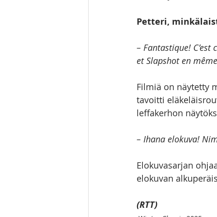
Petteri, minkälai
– Fantastique! C’est
et Slapshot en même 
Filmiä on näytetty
tavoitti eläkeläisrou
leffakerhon näytök
– Ihana elokuva! Nim
Elokuvasarjan ohjaa
elokuvan alkuperäis
(RTT)