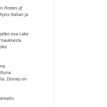
n 
Pirates of 
ois-Italian ja 
jatko-osa Lake 
urnauksesta 
koko 
ina 
ttuna 
la. Disney on 
trealin 