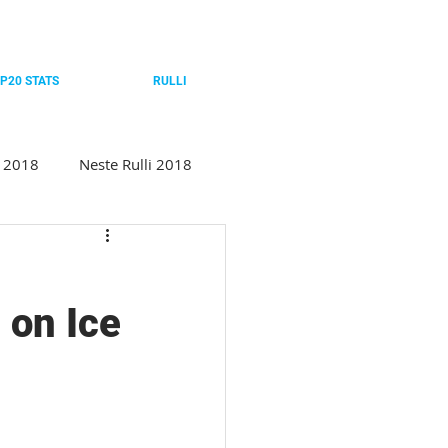
P20 STATS
RULLI
c 2018
Neste Rulli 2018
 Cup
Winter Classic 2020
 on Ice
ste Rulli 2022
4
Winter Classic 2025