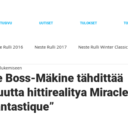
TUSIVU
UUTISET
TULOKSET
TO
e Rulli 2016
Neste Rulli 2017
Neste Rulli Winter Classi
 lukemiseen
Neste Rulli 2019
Rulligaala 2019
Neste Rulli Baltic
 Boss-Mäkine tähdittää
utta hittirealitya Miracle
ssic 2021
Neste Rulli 2021
Winter Classic 2022
Ne
antastique”
023
Winter Classic 2024
Rulli 2024
Rulligaala 202