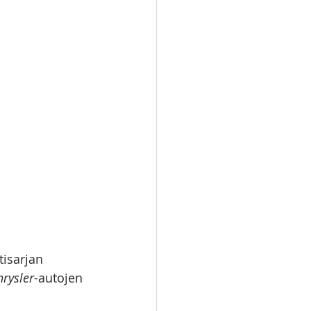
isarjan 
hrysler
-autojen 