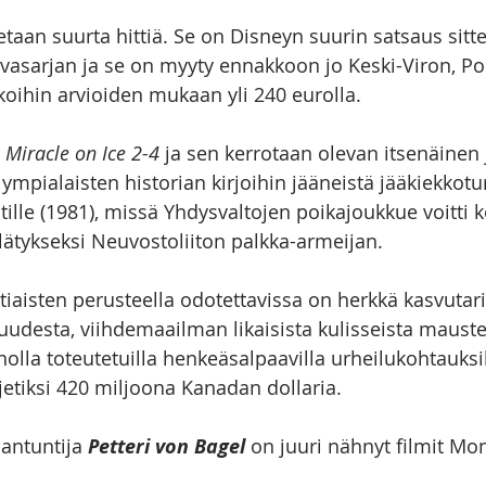
aan suurta hittiä. Se on Disneyn suurin satsaus sitte
uvasarjan ja se on myyty ennakkoon jo Keski-Viron, Pohj
oihin arvioiden mukaan yli 240 eurolla. 
 
Miracle on Ice 2-4 
ja sen kerrotaan olevan itsenäinen 
lympialaisten historian kirjoihin jääneistä jääkiekkot
ille (1981), missä Yhdysvaltojen poikajoukkue voitti 
ätykseksi Neuvostoliiton palkka-armeijan. 
aisten perusteella odotettavissa on herkkä kasvutar
desta, viihdemaailman likaisista kulisseista mauste
la toteutetuilla henkeäsalpaavilla urheilukohtauksil
jetiksi 420 miljoona Kanadan dollaria. 
antuntija 
Petteri von Bagel
 on juuri nähnyt filmit Mon