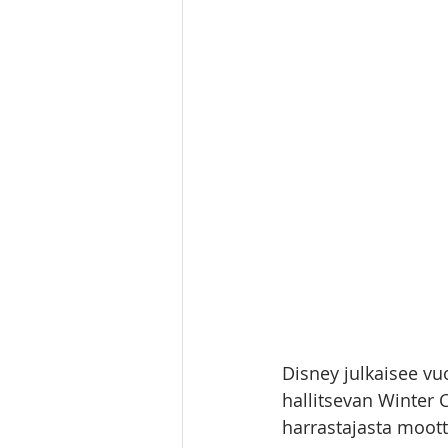
Rulli 2025
Winter Classic 2
Disney julkaisee vu
hallitsevan Winter C
harrastajasta mootto