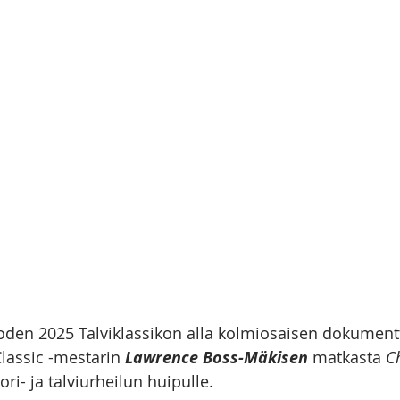
026
oden 2025 Talviklassikon alla kolmiosaisen dokumentt
lassic -mestarin 
Lawrence Boss-Mäkisen
 matkasta 
C
ri- ja talviurheilun huipulle. 