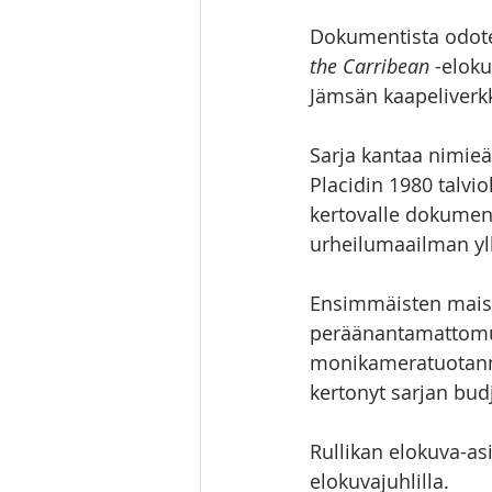
Dokumentista odotet
the Carribean
 -elok
Jämsän kaapeliverkk
Sarja kantaa nimieä
Placidin 1980 talvio
kertovalle dokument
urheilumaailman yll
Ensimmäisten maisti
peräänantamattomuu
monikameratuotannol
kertonyt sarjan bud
Rullikan elokuva-asi
elokuvajuhlilla.