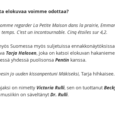
sta elokuvaa voimme odottaa?
 comme regarder La Petite Maison dans la prairie, Emman
temps. C'est un incontournable. Cinq étoiles sur 4,2.
 myös Suomessa myös suljetuissa ennakkonäytöksissa.
va 
Tarja Halosen
, joka on katsoi elokuvan hakanieme
sessä yhdessä puolisonsa 
Pentin
 kanssa.
esin jo uuden kissanpentuni Mäkiseksi,
 Tarja hihkaisee.
jaksi on nimetty 
Victoria Rulli
, sen on tuottanut 
Beck
musiikin on säveltänyt
 Dr. Rulli
.