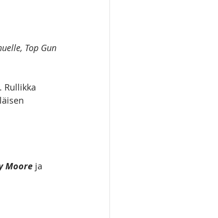
uelle, Top Gun 
 Rullikka 
läisen 
y Moore
 ja 